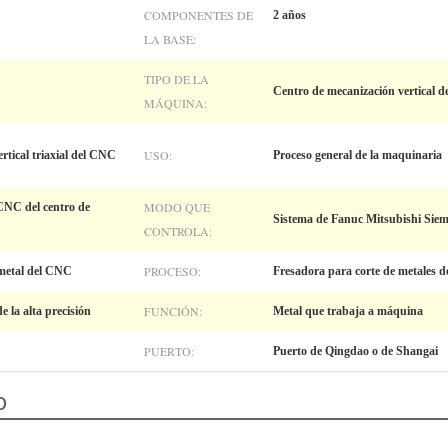
COMPONENTES DE
2 años
LA BASE:
TIPO DE LA
Centro de mecanización vertical 
MÁQUINA:
USO:
rtical triaxial del CNC
Proceso general de la maquinaria
MODO QUE
CNC del centro de
Sistema de Fanuc Mitsubishi Sie
CONTROLA:
PROCESO:
metal del CNC
Fresadora para corte de metales 
FUNCIÓN:
 la alta precisión
Metal que trabaja a máquina
PUERTO:
Puerto de Qingdao o de Shangai
o