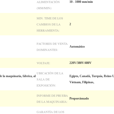
ALIMENTACIÓN
10 - 1000 mm/min
(MM/MIN):
MIN. TIME DE LOS
CAMBIOS DE LA
2
HERRAMIENTA:
FACTORES DE VENTA
Automático
DOMINANTES:
VOLTAJE:
220V/380V/480V
UBICACIÓN DE LA
de la maquinaria, fábrica, al
Egipto, Canadá, Turquía, Reino Un
SALA DE
Vietnam, Filipinas,
EXPOSICIÓN:
INFORME DE PRUEBA
Proporcionado
DE LA MAQUINARIA:
GARANTÍA DE LOS