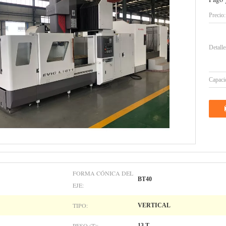
Precio:
Detall
Capacid
FORMA CÓNICA DEL
BT40
EJE:
TIPO:
VERTICAL
PESO (T):
13 T