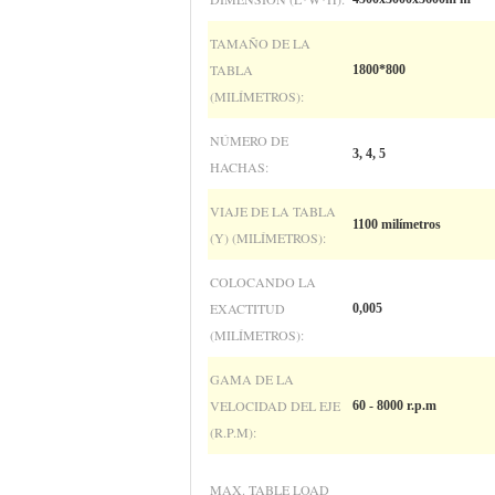
TAMAÑO DE LA
TABLA
1800*800
(MILÍMETROS):
NÚMERO DE
3, 4, 5
HACHAS:
VIAJE DE LA TABLA
1100 milímetros
(Y) (MILÍMETROS):
COLOCANDO LA
EXACTITUD
0,005
(MILÍMETROS):
GAMA DE LA
VELOCIDAD DEL EJE
60 - 8000 r.p.m
(R.P.M):
MAX. TABLE LOAD