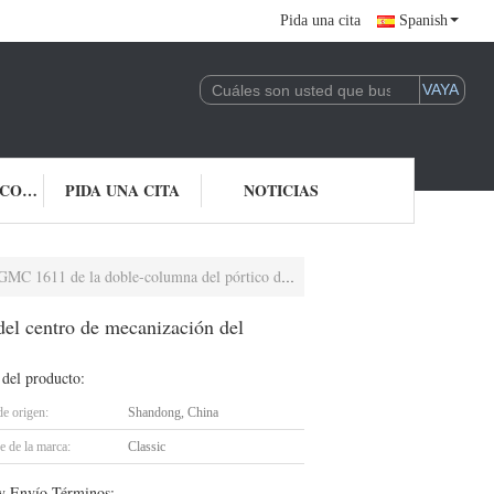
Pida una cita
Spanish
ÉNTRENOS EN CONTACTO CON
PIDA UNA CITA
NOTICIAS
a del pórtico del centro de mecanización del pórtico del CNC pequeño
del centro de mecanización del
 del producto:
de origen:
Shandong, China
 de la marca:
Classic
y Envío Términos: