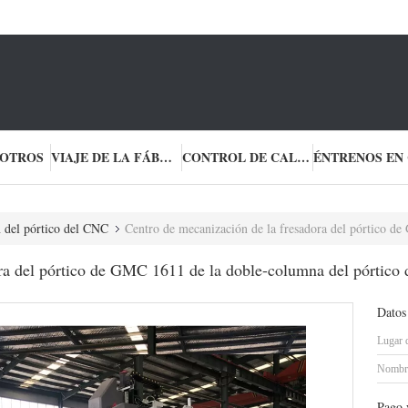
SOTROS
VIAJE DE LA FÁBRICA
CONTROL DE CALIDAD
 del pórtico del CNC
Centro de mecanización de la fresadora del pórtico de GMC 1611 de la doble-column
ra del pórtico de GMC 1611 de la doble-columna del pórtico 
Datos
Lugar 
Nombre
Pago 