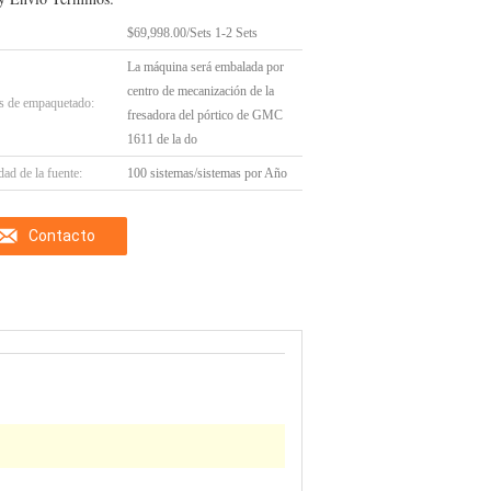
$69,998.00/Sets 1-2 Sets
La máquina será embalada por
centro de mecanización de la
es de empaquetado:
fresadora del pórtico de GMC
1611 de la do
ad de la fuente:
100 sistemas/sistemas por Año
Contacto