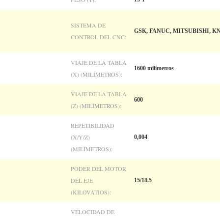
SISTEMA DE
GSK, FANUC, MITSUBISHI, KN
CONTROL DEL CNC:
VIAJE DE LA TABLA
1600 milímetros
(X) (MILÍMETROS):
VIAJE DE LA TABLA
600
(Z) (MILÍMETROS):
REPETIBILIDAD
(X/Y/Z)
0,004
(MILÍMETROS):
PODER DEL MOTOR
DEL EJE
15/18.5
(KILOVATIOS):
VELOCIDAD DE