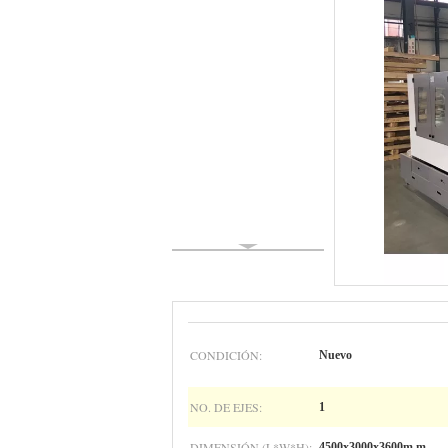
CONDICIÓN:
Nuevo
NO. DE EJES:
1
DIMENSIÓN (L*W*H):
4500x3000x3600m m