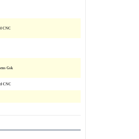
del CNC
mens Gsk
del CNC